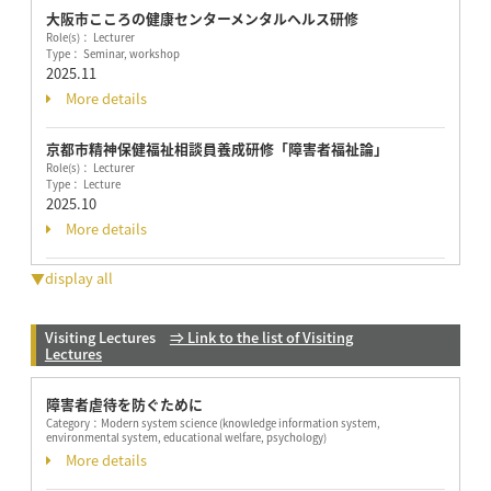
大阪市こころの健康センターメンタルヘルス研修
Role(s)： Lecturer
Type： Seminar, workshop
2025.11
More details
京都市精神保健福祉相談員養成研修「障害者福祉論」
Role(s)： Lecturer
Type： Lecture
2025.10
More details
▼display all
Visiting Lectures
⇒ Link to the list of Visiting
Lectures
障害者虐待を防ぐために
Category：
Modern system science (knowledge information system,
environmental system, educational welfare, psychology)
More details