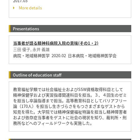
2017.03
More details
Presentations
当事者が語る精神科病院入院の意味(その1・2)
三田 優子, 永井 義雄
病院・地域精神医学 2020.02 日本病院・地域精神医学会
Outline of education staff
教育福祉学類では社会福祉士およびSSW資格取得科目として
精神保健学および実習指導関連科目を担当。３、４回生のゼミ
を担当し卒論指導まで担当。高等教育科目としてバリアフリー
論（170人）を担当し生きづらさをもつさまざまなゲストから
知見を得た。大学院では精神保健福祉特論を担当し精神障害者
および依存症当事者をゲストに社会の現状を知り、裁判所・刑
務所などへのフィールドワークも実施した。