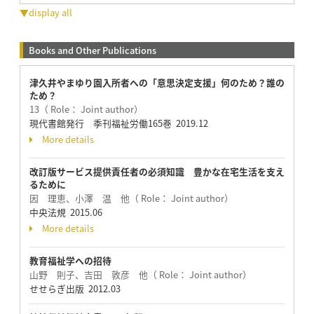
▼display all
Books and Other Publications
津久井やまゆり園入所者への「意思決定支援」何のため？誰の
ため？
13（ Role： Joint author）
現代書館発行 季刊福祉労働165巻 2019.12
More details
改訂版サービス提供責任者の必須知識 豊かな在宅生活を支え
るために
因 理恵、小澤 温 他（ Role： Joint author）
中央法規 2015.06
More details
教育福祉学への招待
山野 則子、吉田 敦彦 他（ Role： Joint author）
せせらぎ出版 2012.03