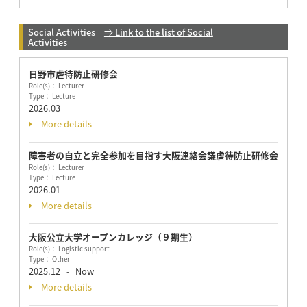
Social Activities
⇒ Link to the list of Social
Activities
日野市虐待防止研修会
Role(s)： Lecturer
Type： Lecture
2026.03
More details
障害者の自立と完全参加を目指す大阪連絡会議虐待防止研修会
Role(s)： Lecturer
Type： Lecture
2026.01
More details
大阪公立大学オープンカレッジ（９期生）
Role(s)： Logistic support
Type： Other
2025.12
Now
-
More details