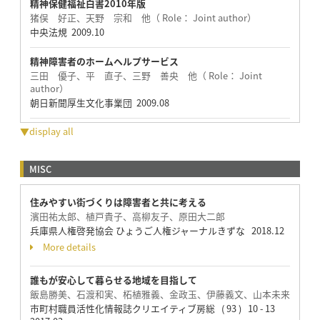
精神保健福祉白書2010年版
猪俣 好正、天野 宗和 他（ Role： Joint author）
中央法規 2009.10
精神障害者のホームヘルプサービス
三田 優子、平 直子、三野 善央 他（ Role： Joint
author）
朝日新聞厚生文化事業団 2009.08
▼display all
MISC
住みやすい街づくりは障害者と共に考える
濱田祐太郎、植戸貴子、高柳友子、原田大二郎
兵庫県人権啓発協会 ひょうご人権ジャーナルきずな 2018.12
More details
誰もが安心して暮らせる地域を目指して
飯島勝美、石渡和実、柘植雅義、金政玉、伊藤義文、山本未来
市町村職員活性化情報誌クリエイティブ房総 ( 93 ) 10 - 13