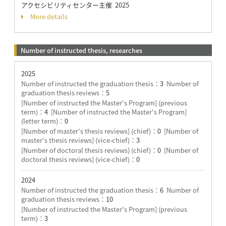
アクセシビリティセンター主催 2025
More details
Number of instructed thesis, researches
2025
Number of instructed the graduation thesis：
3
Number of
graduation thesis reviews：
5
[Number of instructed the Master's Program] (previous
term)：
4
[Number of instructed the Master's Program]
(letter term)：
0
[Number of master's thesis reviews] (chief)：
0
[Number of
master's thesis reviews] (vice-chief)：
3
[Number of doctoral thesis reviews] (chief)：
0
[Number of
doctoral thesis reviews] (vice-chief)：
0
2024
Number of instructed the graduation thesis：
6
Number of
graduation thesis reviews：
10
[Number of instructed the Master's Program] (previous
term)：
3