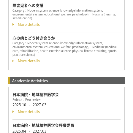
障害児者への支援
Category：
Modern system science (knowledge information system,
environmental system, educational welfare, psychology), Nursing (nursing,
sex education)
More details
心の病とどう付き合うか
Category：
Modern system science (knowledge information system,
environmental system, educational welfare, psychology), Medicine (medical
care, rehabilitation, health exercise science, physical fitness / training, sports
practice science)
More details
Academic Activities
日本病院・地域精神医学会
Role(s)： Peer review
2025.10
2027.03
-
More details
日本病院・地域精神医学会評議委員
2025.04
2027.03
-