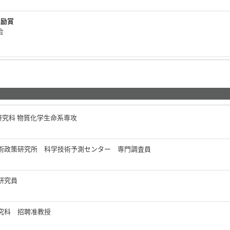
奨励賞
学会
研究科 物質化学生命系専攻
術政策研究所 科学技術予測センター 専門調査員
研究員
究科 招聘准教授