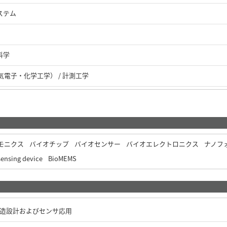
ステム
料学
電子・化学工学） / 計測工学
モニクス
バイオチップ
バイオセンサー
バイオエレクトロニクス
ナノフ
sensing device
BioMEMS
構造設計およびセンサ応用