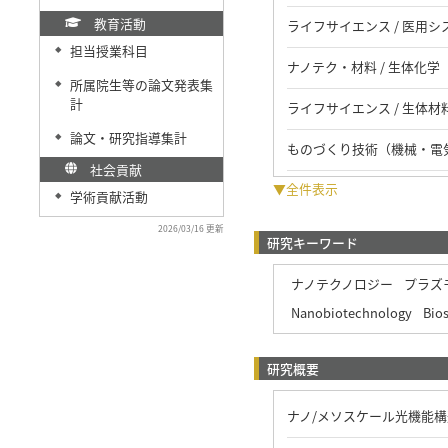
教育活動
ライフサイエンス / 医用シ
担当授業科目
◆
ナノテク・材料 / 生体化学
所属院生等の論文発表集
◆
計
ライフサイエンス / 生体材
論文・研究指導集計
◆
ものづくり技術（機械・電気
社会貢献
▼全件表示
学術貢献活動
◆
2026/03/16 更新
研究キーワード
ナノテクノロジー
プラズ
Nanobiotechnology
Bio
研究概要
ナノ/メソスケール光機能