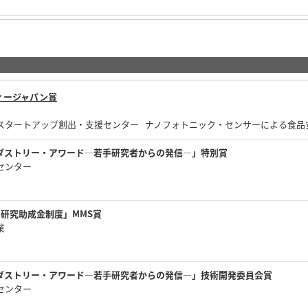
ィージャパン賞
大学スタートアップ創出・支援センター ナノフォトニック・センサーによる食品
ンダストリー・アワード―若手研究者からの発信―」特別賞
術センター
る研究助成金制度」MMS賞
工業
ンダストリー・アワード―若手研究者からの発信―」技術開発委員会賞
術センター