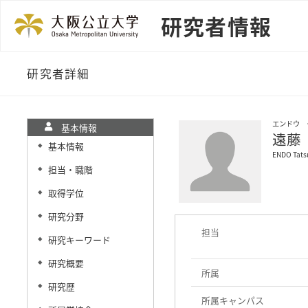
研究者情報
研究者詳細
エンドウ 
基本情報
遠藤
基本情報
◆
ENDO Tats
担当・職階
◆
取得学位
◆
研究分野
◆
担当
研究キーワード
◆
研究概要
◆
所属
研究歴
◆
所属キャンパス