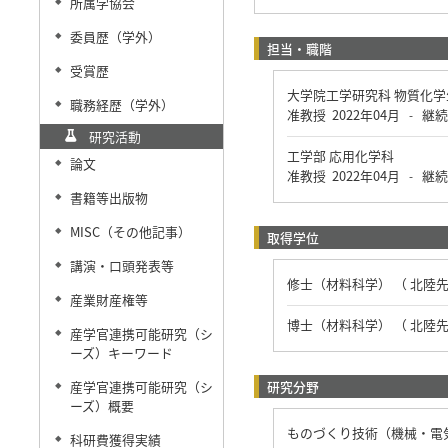
所属学協会
◆
委員歴（学外）
◆
担当・職階
受賞歴
◆
大学院工学研究科 物質化
職務経歴（学外）
◆
准教授
2022年04月
継続
-
研究活動
工学部 応用化学科
論文
◆
准教授
2022年04月
継続
-
書籍等出版物
◆
MISC（その他記事）
◆
取得学位
講演・口頭発表等
◆
修士（材料科学） （ 北陸
産業財産権等
◆
博士（材料科学） （ 北陸
産学官連携可能研究（シ
◆
ーズ）キーワード
産学官連携可能研究（シ
研究分野
◆
ーズ）概要
ものづくり技術（機械・電気
科研費獲得実績
◆