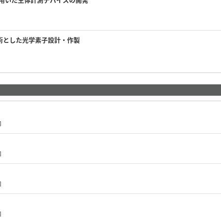
術とした光学素子設計・作製
内
内
内
内