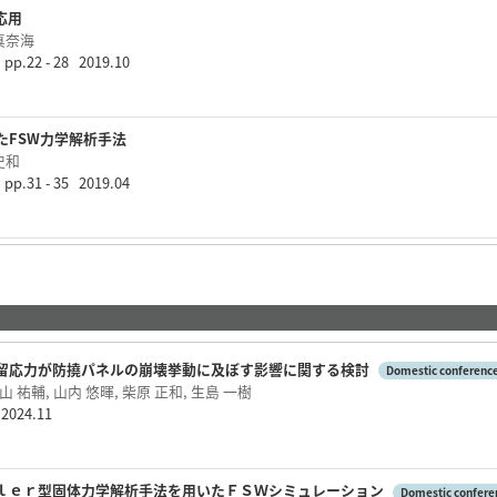
応用
 真奈海
p.22 - 28 2019.10
たFSW力学解析手法
史和
p.31 - 35 2019.04
留応力が防撓パネルの崩壊挙動に及ぼす影響に関する検討
Domestic conferenc
 祐輔, 山内 悠暉, 柴原 正和, 生島 一樹
24.11
ｌｅｒ型固体力学解析手法を用いたＦＳＷシミュレーション
Domestic confere