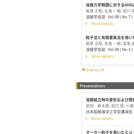
溶接力学問題に対するAIの
柴原 正和, 生島 一樹, 前川
溶接学会誌 Vol.88 ( No.7 ) p
More details
粒子法と有限要素法を用い
柴原 正和, 生島 一樹, 宮坂 
溶接学会誌 Vol.88 ( No.3 ) p
More details
▼display all
Presentations
溶接組立時の変形および残
前田 新太郎, 辰巳 晃, 小森山
日本船舶海洋工学会講演会 20
More details
マーカー粒子を用いたＥｕ