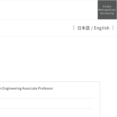
Osaka
Metropolitan
University
日本語
/ English
m Engineering Associate Professor