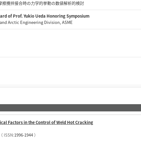
協会 摩擦攪拌接合時の力学的挙動の数値解析的検討
rd of Prof. Yukio Ueda Honoring Symposium
and Arctic Engineering Division, ASME
cal Factors in the Control of Weld Hot Cracking
（ ISSN:
1996-1944
）