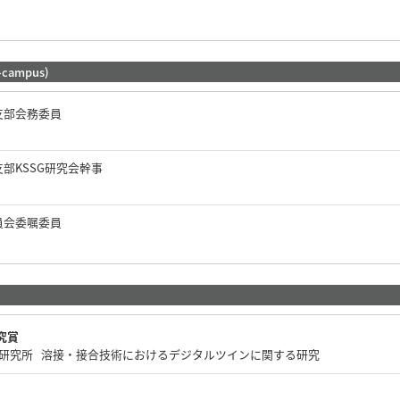
c
-campus)
支部会務委員
部KSSG研究会幹事
員会委嘱委員
究賞
合科学研究所 溶接・接合技術におけるデジタルツインに関する研究