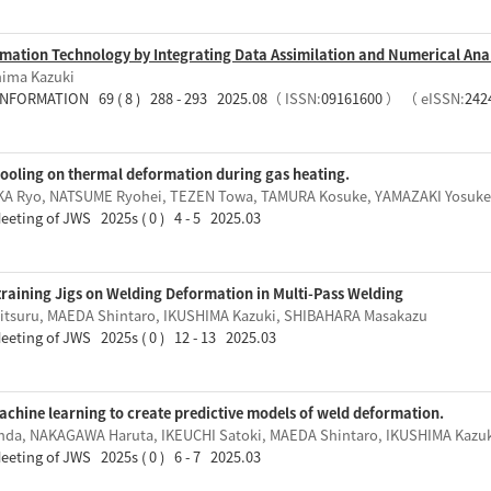
imation Technology by Integrating Data Assimilation and Numerical Ana
hima Kazuki
FORMATION 69 ( 8 ) 288 - 293 2025.08
（ ISSN:
09161600
）
（ eISSN:
242
cooling on thermal deformation during gas heating.
A Ryo, NATSUME Ryohei, TEZEN Towa, TAMURA Kosuke, YAMAZAKI Yosuke,
Meeting of JWS 2025s ( 0 ) 4 - 5 2025.03
training Jigs on Welding Deformation in Multi-Pass Welding
itsuru, MAEDA Shintaro, IKUSHIMA Kazuki, SHIBAHARA Masakazu
Meeting of JWS 2025s ( 0 ) 12 - 13 2025.03
machine learning to create predictive models of weld deformation.
da, NAKAGAWA Haruta, IKEUCHI Satoki, MAEDA Shintaro, IKUSHIMA Kazu
Meeting of JWS 2025s ( 0 ) 6 - 7 2025.03