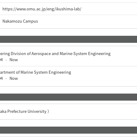
https://www.omu.ac.jp/eng/ikushima-lab/
Nakamozu Campus
ering Division of Aerospace and Marine-System Engineering
04
Now
-
partment of Marine System Engineering
04
Now
-
aka Prefecture University ）