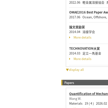
2022.06 軽金属溶接
OMAE2016 Best Paper Awa
2017.06 Ocean, Offshore, 
論文奨励賞
2014.04 溶接学会
More details
TECHNOVATION大賞
2014.03 足立一馬基金
More details
▼display all
Papers
Quantification of Mechani
Wang W.
Materials 19 ( 4 ) 2026.02