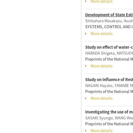
More details
Development of State Est
Shibahara Masakazu, Ikus
SYSTEMS, CONTROL AND IN
More details
Study on effect of water-
HARADA Shigeta, MATSUOK
Preprints of the National 
More details
Study on Influence of Res
NAGAKI Hayato, YAMABE M
Preprints of the National 
More details
Investigating the use of 
SASAKI Syungo, WANG Wen
Preprints of the National 
More details