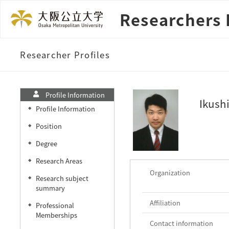
Researchers 
Researcher Profiles
Profile Information
Ikush
Profile Information
◆
Position
◆
Degree
◆
Research Areas
◆
Organization
Research subject
◆
summary
Affiliation
Professional
◆
Memberships
Contact information