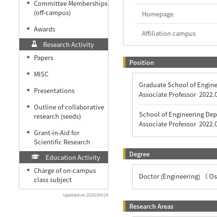
Committee Memberships
◆
(off-campus)
Homepage
Awards
◆
Affiliation campus
Research Activity
Papers
◆
Position
MISC
◆
Graduate School of Engine
Presentations
◆
Associate Professor
2022.
Outline of collaborative
◆
School of Engineering De
research (seeds)
Associate Professor
2022.
Grant-in-Aid for
◆
Scientific Research
Degree
Education Activity
Charge of on-campus
◆
Doctor (Engineering) （ Os
class subject
Updated on 2026/04/24
Research Areas