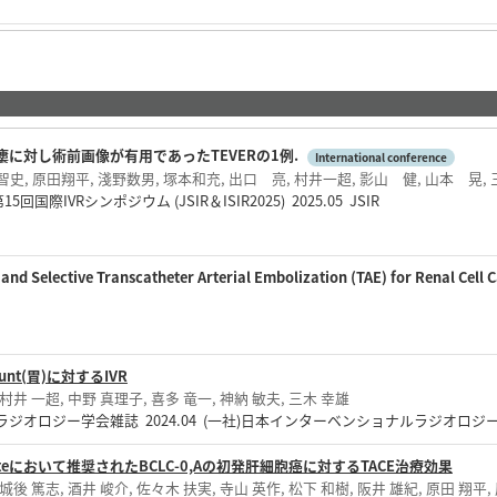
に対し術前画像が有用であったTEVERの1例.
International conference
史, 原田翔平, 淺野数男, 塚本和充, 出口 亮, 村井一超, 影山 健, 山本 晃,
回国際IVRシンポジウム (JSIR＆ISIR2025) 2025.05 JSIR
 and Selective Transcatheter Arterial Embolization (TAE) for Renal Cell
hunt(胃)に対するIVR
, 村井 一超, 中野 真理子, 喜多 竜一, 神納 敏夫, 三木 幸雄
ジオロジー学会雑誌 2024.04 (一社)日本インターベンショナルラジオロジ
2 updateにおいて推奨されたBCLC-0,Aの初発肝細胞癌に対するTACE治療効果
 城後 篤志, 酒井 峻介, 佐々木 扶実, 寺山 英作, 松下 和樹, 阪井 雄紀, 原田 翔平,