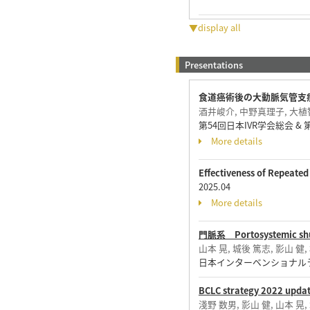
▼display all
Presentations
食道癌術後の大動脈気管支瘻
酒井峻介, 中野真理子, 大植智
第54回日本IVR学会総会 & 第15
More details
Effectiveness of Repeated
2025.04
More details
門脈系 Portosystemic s
山本 晃, 城後 篤志, 影山 健
日本インターベンショナルラ
BCLC strategy 202
淺野 数男, 影山 健, 山本 晃,