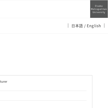
Osaka
Metropolitan
University
日本語
/ English
turer