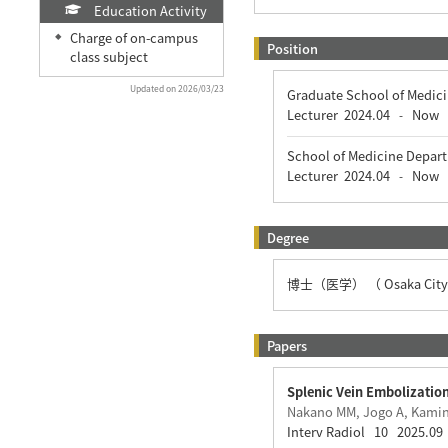
Education Activity
Charge of on-campus
◆
Position
class subject
Updated on 2026/03/23
Graduate School of Medici
Lecturer
2024.04
Now
-
School of Medicine Depar
Lecturer
2024.04
Now
-
Degree
博士（医学） （ Osaka City U
Papers
Splenic Vein Embolization
Nakano MM, Jogo A, Kamino
Interv Radiol 10 2025.09