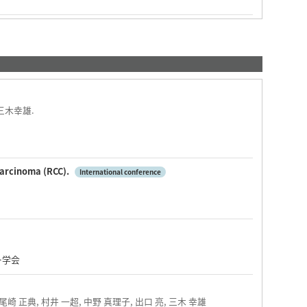
 三木幸雄.
 Carcinoma (RCC).
International conference
ー学会
 尾崎 正典, 村井 一超, 中野 真理子, 出口 亮, 三木 幸雄