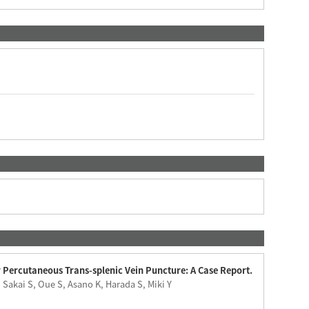
r Percutaneous Trans-splenic Vein Puncture: A Case Report.
akai S, Oue S, Asano K, Harada S, Miki Y