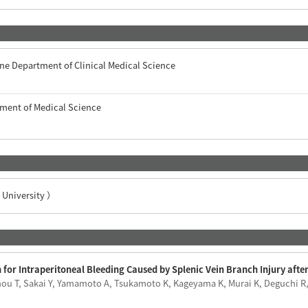
ne Department of Clinical Medical Science
tment of Medical Science
niversity ）
 for Intraperitoneal Bleeding Caused by Splenic Vein Branch Injury afte
u T, Sakai Y, Yamamoto A, Tsukamoto K, Kageyama K, Murai K, Deguchi R, S