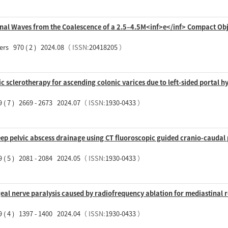
onal Waves from the Coalescence of a 2.5–4.5M<inf>e</inf> Compact Obj
ers 970 ( 2 ) 2024.08
（ ISSN:
20418205
）
 sclerotherapy for ascending colonic varices due to left-sided portal h
 ( 7 ) 2669 - 2673 2024.07
（ ISSN:
1930-0433
）
eep pelvic abscess drainage using CT fluoroscopic guided cranio-caudal
 ( 5 ) 2081 - 2084 2024.05
（ ISSN:
1930-0433
）
geal nerve paralysis caused by radiofrequency ablation for mediastinal 
 ( 4 ) 1397 - 1400 2024.04
（ ISSN:
1930-0433
）