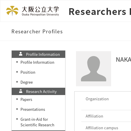
Researchers 
Researcher Profiles
Profile Information
NAKA
Profile Information
◆
Position
◆
Degree
◆
Research Activity
Organization
Papers
◆
Presentations
◆
Affiliation
Grant-in-Aid for
◆
Scientific Research
Affiliation campus