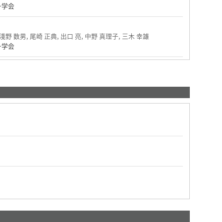
ー学会
 淺野 数男, 尾崎 正典, 出口 亮, 中野 真理子, 三木 幸雄
ー学会