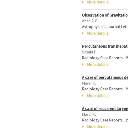
More details
Observation of Gravitati
Abac A.G.
Astrophysical Journal Lett
More details
Percutaneous transhepatic
Sasaki F.
Radiology Case Reports 19
More details
A case of percutaneous d
Murai K.
Radiology Case Reports 19
More details
A case of recurrent laryn
Murai K.
Radiology Case Reports 19
More details