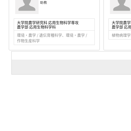
助教
大学院農学研究科 応用生物科学専攻
大学院農学
農学部 応用生物科学科
農学部 応
環境・農学 / 遺伝育種科学、環境・農学 /
植物病理学
作物生産科学