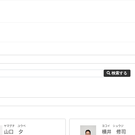
検索する
ヤマグチ ユウベ
ヨコイ シュウジ
山口 夕
横井 修司