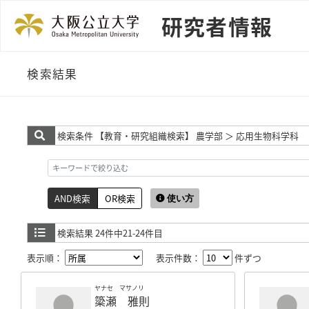
研究者情報
検索結果
検索条件
【教育・研究組織検索】 農学部 ＞ 応用生物科学科
AND検索
OR検索
使い方
検索結果
24件中21-24件目
表示順：
表示件数：
件ずつ
ヤナセ マサノリ
簗瀬 雅則