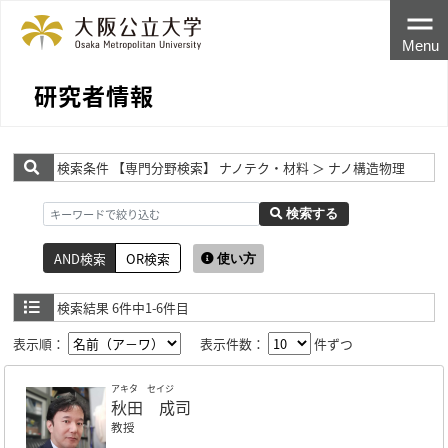
Menu
研究者情報
検索条件
【専門分野検索】 ナノテク・材料 ＞ ナノ構造物理
検索する
AND検索
OR検索
使い方
検索結果
6件中1-6件目
表示順：
表示件数：
件ずつ
アキタ セイジ
秋田 成司
教授