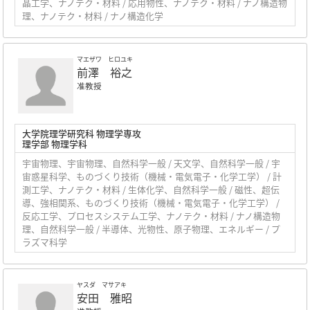
晶工学、ナノテク・材料 / 応用物性、ナノテク・材料 / ナノ構造物
理、ナノテク・材料 / ナノ構造化学
マエザワ ヒロユキ
前澤 裕之
准教授
大学院理学研究科 物理学専攻
理学部 物理学科
宇宙物理、宇宙物理、自然科学一般 / 天文学、自然科学一般 / 宇
宙惑星科学、ものづくり技術（機械・電気電子・化学工学） / 計
測工学、ナノテク・材料 / 生体化学、自然科学一般 / 磁性、超伝
導、強相関系、ものづくり技術（機械・電気電子・化学工学） /
反応工学、プロセスシステム工学、ナノテク・材料 / ナノ構造物
理、自然科学一般 / 半導体、光物性、原子物理、エネルギー / プ
ラズマ科学
ヤスダ マサアキ
安田 雅昭