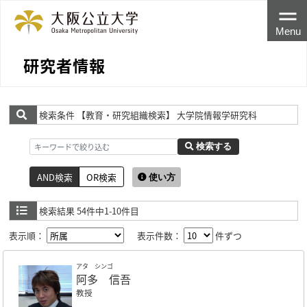
Menu
研究者情報
検索条件
【教育・研究組織検索】 大学院情報学研究科
検索する
AND検索
OR検索
使い方
検索結果
54件中1-10件目
表示順：
表示件数：
件ずつ
アタ シンゴ
阿多 信吾
教授