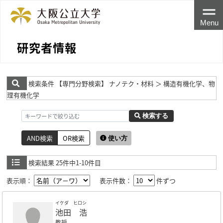
Menu
研究者情報
検索条件
【専門分野検索】 ナノテク・材料 ＞ 構造有機化学、物
理有機化学
検索する
AND検索
OR検索
使い方
検索結果
25件中1-10件目
表示順：
表示件数：
件ずつ
イケダ ヒロシ
池田 浩
教授