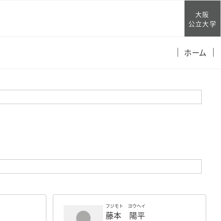
大阪
公立大学
ホーム
フジモト ヨウヘイ
藤本 陽平