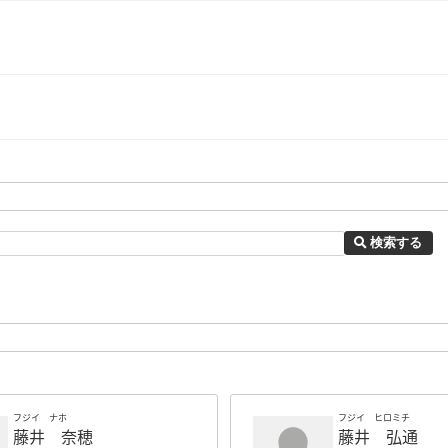
検索する
フジイ ナホ
フジイ ヒロミチ
藤井 奈穂
藤井 弘通