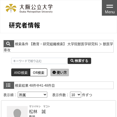
Menu
研究者情報
検索条件
【教育・研究組織検索】 大学院獣医学研究科 ＞ 獣医学
専攻
検索する
AND検索
OR検索
使い方
検索結果
48件中41-48件目
表示順：
表示件数：
件ずつ
マツバヤシ マコト
松林 誠
教授