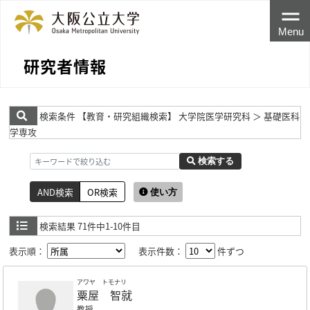
Menu
研究者情報
検索条件
【教育・研究組織検索】 大学院医学研究科 ＞ 基礎医科
学専攻
検索する
AND検索
OR検索
使い方
検索結果
71件中1-10件目
表示順：
表示件数：
件ずつ
アワヤ トモナリ
粟屋 智就
教授