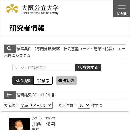
Menu
研究者情報
検索条件
【専門分野検索】 社会基盤（土木・建築・防災） ＞ 土
木環境システム
検索する
AND検索
OR検索
使い方
検索結果
6件中1-6件目
表示順：
表示件数：
件ずつ
カワニシ マサノブ
川西 優喜
教授