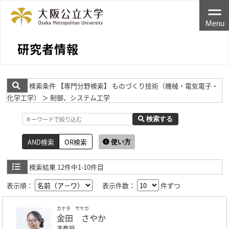
Menu
研究者情報
検索条件
【専門分野検索】 ものづくり技術（機械・電気電子・
化学工学） ＞ 制御、システム工学
検索する
AND検索
OR検索
使い方
検索結果
12件中1-10件目
表示順：
表示件数：
件ずつ
カナタ サヤカ
金田 さやか
准教授