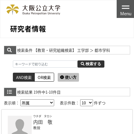
Menu
研究者情報
検索条件
【教育・研究組織検索】 工学部 ＞ 都市学科
検索する
AND検索
OR検索
使い方
検索結果
19件中1-10件目
表示順：
表示件数：
件ずつ
ウチダ タカシ
内田 敬
教授