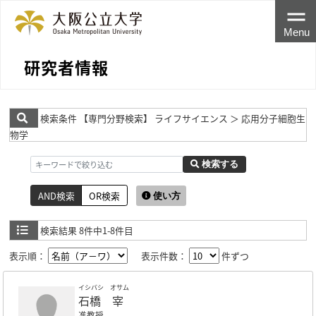
Menu
研究者情報
検索条件
【専門分野検索】 ライフサイエンス ＞ 応用分子細胞生
物学
検索する
AND検索
OR検索
使い方
検索結果
8件中1-8件目
表示順：
表示件数：
件ずつ
イシバシ オサム
石橋 宰
准教授