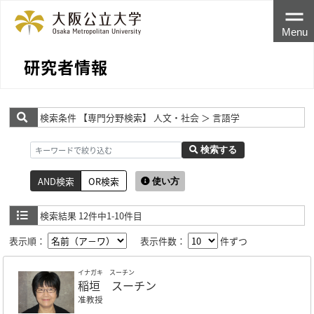
Menu
研究者情報
検索条件
【専門分野検索】 人文・社会 ＞ 言語学
検索する
AND検索
OR検索
使い方
検索結果
12件中1-10件目
表示順：
表示件数：
件ずつ
イナガキ スーチン
稲垣 スーチン
准教授