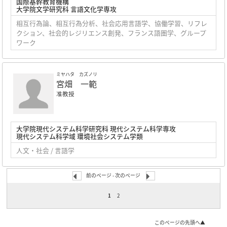
国際基幹教育機構
大学院文学研究科 言語文化学専攻
相互行為論、相互行為分析、社会応用言語学、協働学習、リフレ
クション、社会的レジリエンス創発、フランス語圏学、グループ
ワーク
ミヤハタ カズノリ
宮畑 一範
准教授
大学院現代システム科学研究科 現代システム科学専攻
現代システム科学域 環境社会システム学類
人文・社会 / 言語学
前のページ -
次のページ
1
2
このページの先頭へ▲