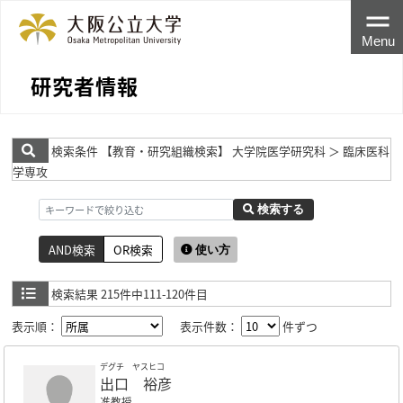
Menu
研究者情報
検索条件
【教育・研究組織検索】 大学院医学研究科 ＞ 臨床医科
学専攻
検索する
AND検索
OR検索
使い方
検索結果
215件中111-120件目
表示順：
表示件数：
件ずつ
デグチ ヤスヒコ
出口 裕彦
准教授