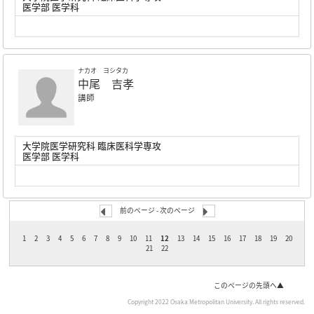
医学部 医学科
ナカオ ヨシタカ
中尾 吉孝
講師
大学院医学研究科 臨床医科学専攻
医学部 医学科
前のページ
-
次のページ
1
2
3
4
5
6
7
8
9
10
11
12
13
14
15
16
17
18
19
20
21
22
このページの先頭へ▲
Copyright 2022 Osaka Metropolitan University. All rights reserved.