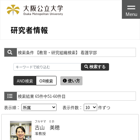
Menu
研究者情報
検索条件
【教育・研究組織検索】 看護学部
検索する
AND検索
OR検索
使い方
検索結果
65件中51-60件目
表示順：
表示件数：
件ずつ
フルヤマ ミホ
古山 美穂
准教授