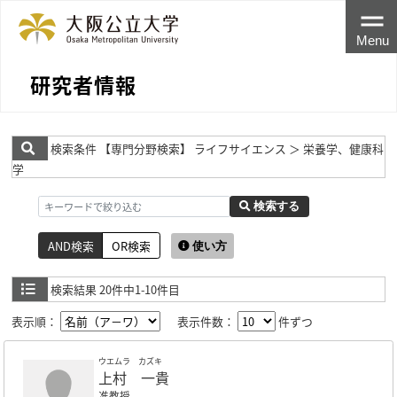
Menu
研究者情報
検索条件
【専門分野検索】 ライフサイエンス ＞ 栄養学、健康科
学
検索する
AND検索
OR検索
使い方
検索結果
20件中1-10件目
表示順：
表示件数：
件ずつ
ウエムラ カズキ
上村 一貴
准教授