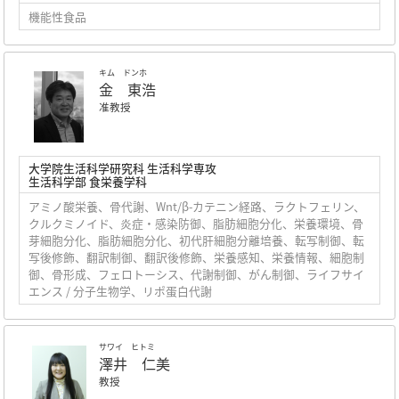
機能性食品
キム ドンホ
金 東浩
准教授
大学院生活科学研究科 生活科学専攻
生活科学部 食栄養学科
アミノ酸栄養、骨代謝、Wnt/β-カテニン経路、ラクトフェリン、
クルクミノイド、炎症・感染防御、脂肪細胞分化、栄養環境、骨
芽細胞分化、脂肪細胞分化、初代肝細胞分離培養、転写制御、転
写後修飾、翻訳制御、翻訳後修飾、栄養感知、栄養情報、細胞制
御、骨形成、フェロトーシス、代謝制御、がん制御、ライフサイ
エンス / 分子生物学、リポ蛋白代謝
サワイ ヒトミ
澤井 仁美
教授